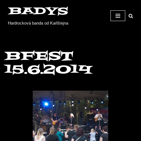
BADYS
Přeskočit
Hardrocková banda od Karlštejna
na
obsah
Bfest
15.6.2014